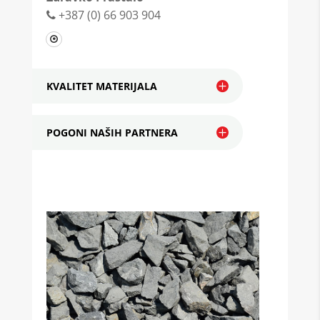
+387 (0) 66 903 904
KVALITET MATERIJALA
Tekuća kontrola
POGONI NAŠIH PARTNERA
Krečnjak
Prethodna ispitivanja
akreditovane laboratorije Instituta IGH
d.d Zagreb
akreditovane laboratorije
Instituta za građevinarstvo IG Banja
Luka