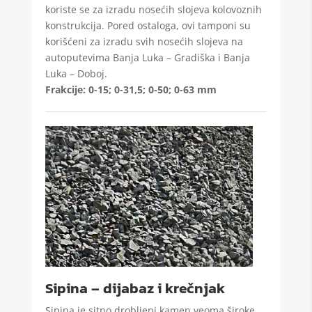
koriste se za izradu nosećih slojeva kolovoznih
konstrukcija. Pored ostaloga, ovi tamponi su
korišćeni za izradu svih nosećih slojeva na
autoputevima Banja Luka – Gradiška i Banja
Luka – Doboj.
Frakcije: 0-15; 0-31,5; 0-50; 0-63 mm
Sipina – dijabaz i krečnjak
Sipina je sitno drobljeni kamen veoma široke