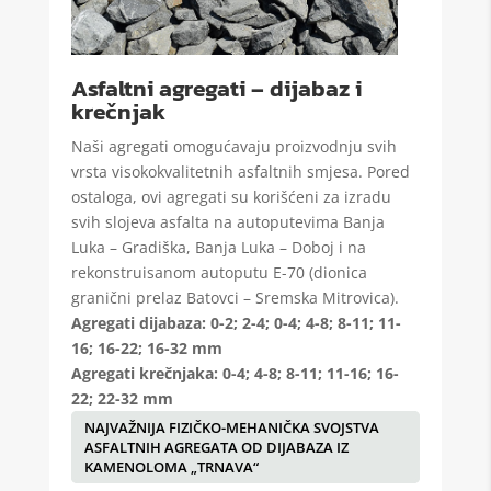
Asfaltni agregati – dijabaz i
krečnjak
Naši agregati omogućavaju proizvodnju svih
vrsta visokokvalitetnih asfaltnih smjesa. Pored
ostaloga, ovi agregati su korišćeni za izradu
svih slojeva asfalta na autoputevima Banja
Luka – Gradiška, Banja Luka – Doboj i na
rekonstruisanom autoputu E-70 (dionica
granični prelaz Batovci – Sremska Mitrovica).
Agregati dijabaza: 0-2; 2-4; 0-4; 4-8; 8-11; 11-
16; 16-22; 16-32 mm
Agregati krečnjaka: 0-4; 4-8; 8-11; 11-16; 16-
22; 22-32 mm
NAJVAŽNIJA FIZIČKO-MEHANIČKA SVOJSTVA
ASFALTNIH AGREGATA OD DIJABAZA IZ
KAMENOLOMA „TRNAVA“