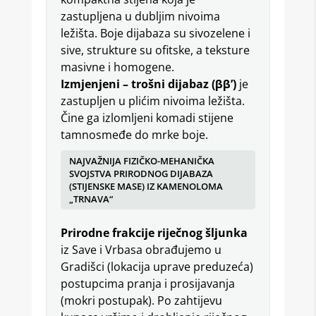
zastupljena u dubljim nivoima
ležišta. Boje dijabaza su sivozelene i
sive, strukture su ofitske, a teksture
masivne i homogene.
Izmjenjeni – trošni dijabaz (ββ’)
je
zastupljen u plićim nivoima ležišta.
Čine ga izlomljeni komadi stijene
tamnosmeđe do mrke boje.
NAJVAŽNIJA FIZIČKO-MEHANIČKA
SVOJSTVA PRIRODNOG DIJABAZA
(STIJENSKE MASE) IZ KAMENOLOMA
„TRNAVA“
Prirodne frakcije riječnog šljunka
iz Save i Vrbasa obrađujemo u
Gradišci (lokacija uprave preduzeća)
postupcima pranja i prosijavanja
(mokri postupak). Po zahtijevu