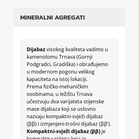
MINERALNI AGREGATI
Dijabaz
visokog kvaliteta vadimo u
kamenolomu Trnava (Gornji
Podgradci, Gradiška) i obrađujemo
u modernom pogonu velikog
kapaciteta na istoj lokaciji.
Prema fizičko-mehaničkim
osobinama, u ležištu Trnava
učestvuju dva varijateta stijenske
mase dijabaza koji se uslovno
nazvaju kompaktni-svježi dijabaz
(ββ) i izmjenjeni-trošni dijabaz (ββ’).
Kompaktni-svježi dijabaz (ββ)
je
kompaktna stijena koja je