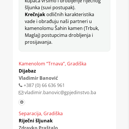
kupaca vršimo i drobljenje riječnog
šljunka (suvi postupak).
Krečnjak
odličnih karakteristika
vade i obrađuju naši partneri u
kamenolomu Šahin kamen (Trbuk,
Maglaj) postupcima drobljenja i
prosijavanja.
Kamenolom “Trnava”, Gradiška
Dijabaz
Vladimir Banović
+387 (0) 66 636 961
vladimir.banovic@gpjedinstvo.ba
Separacija, Gradiška
Riječni šljunak
Zdravko Praštalo